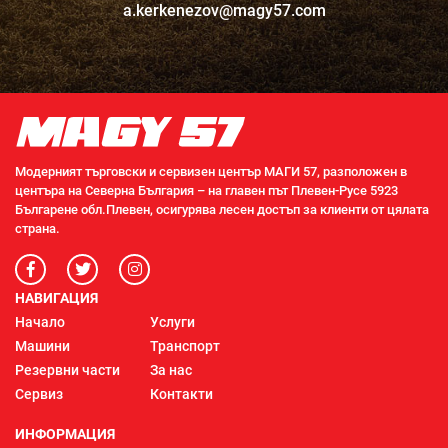
a.kerkenezov@magy57.com
Модерният търговски и сервизен център МАГИ 57, разположен в
центъра на Северна България – на главен път Плевен-Русе 5923
Българене обл.Плевен, осигурява лесен достъп за клиенти от цялата
страна.
НАВИГАЦИЯ
Начало
Услуги
Машини
Транспорт
Резервни части
За нас
Сервиз
Контакти
ИНФОРМАЦИЯ