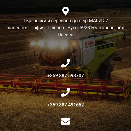
Търговски и сервизен център МАГИ 57
главен път София - Плевен - Русе, 5923 Българене, обл.
Плевен
+359 887 593707
+359 887 491652